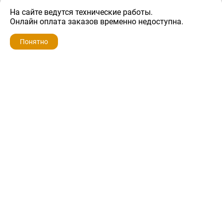
На сайте ведутся технические работы.
5 600 ₽
Онлайн оплата заказов временно недоступна.
Понятно
ZIP-PORTAL
КАТАЛОГИ
ПРОФИЛЬ
КОРЗИНА
ПОИСК
МЕНЮ
ZIP-PORTAL
Запчасти для бытовой техники
+7 928 280-34-98
info@zip-portal.ru
trade@service-krasnodar.ru
г.Краснодар, ул.9-го Мая, д.54
Каталоги
Бренды
Доставка
Ремонт