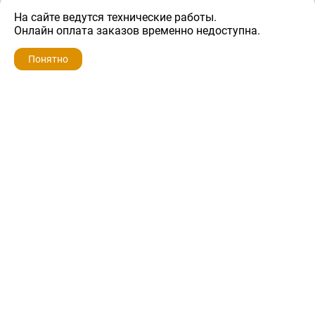
На сайте ведутся технические работы.
500 ₽
Онлайн оплата заказов временно недоступна.
Понятно
ZIP-PORTAL
КАТАЛОГИ
ПРОФИЛЬ
КОРЗИНА
ПОИСК
МЕНЮ
ZIP-PORTAL
Запчасти для бытовой техники
+7 928 280-34-98
info@zip-portal.ru
trade@service-krasnodar.ru
г.Краснодар, ул.9-го Мая, д.54
Каталоги
Бренды
Доставка
Ремонт