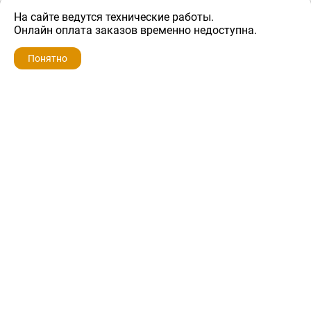
На сайте ведутся технические работы.
700 ₽
Онлайн оплата заказов временно недоступна.
Понятно
ZIP-PORTAL
КАТАЛОГИ
ПРОФИЛЬ
КОРЗИНА
ПОИСК
МЕНЮ
ZIP-PORTAL
Запчасти для бытовой техники
+7 928 280-34-98
info@zip-portal.ru
trade@service-krasnodar.ru
г.Краснодар, ул.9-го Мая, д.54
Каталоги
Бренды
Доставка
Ремонт