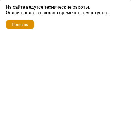
На сайте ведутся технические работы.
300 ₽
Онлайн оплата заказов временно недоступна.
Понятно
ZIP-PORTAL
КАТАЛОГИ
ПРОФИЛЬ
КОРЗИНА
ПОИСК
МЕНЮ
ZIP-PORTAL
Запчасти для бытовой техники
+7 928 280-34-98
info@zip-portal.ru
trade@service-krasnodar.ru
г.Краснодар, ул.9-го Мая, д.54
Каталоги
Бренды
Доставка
Ремонт