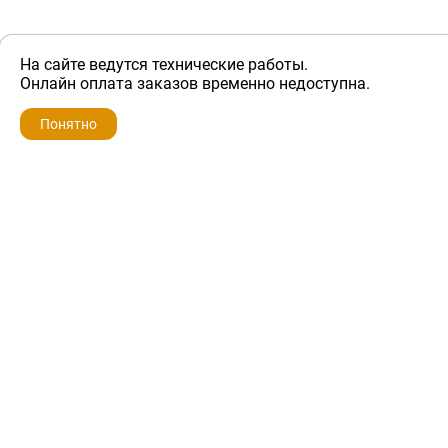
На сайте ведутся технические работы.
ZIP-PORTAL
Онлайн оплата заказов временно недоступна.
Запчасти для бытовой техники
Понятно
+7 928 280-34-98
info@zip-portal.ru
trade@service-krasnodar.ru
г.Краснодар, ул.9-го Мая, д.54
Каталоги
Бренды
Доставка
Ремонт
Контакты
Режим работы
Понедельник-пятница
с 9:00 до 19:00
Суббота: с 10:00 до 16:00
Воскресенье: выходной
Политика конфиденциальности
Обмен и возврат
Условия предоставления гарантии