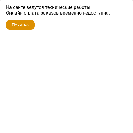
На сайте ведутся технические работы.
150 ₽
Онлайн оплата заказов временно недоступна.
Понятно
ZIP-PORTAL
КАТАЛОГИ
ПРОФИЛЬ
КОРЗИНА
ПОИСК
МЕНЮ
ZIP-PORTAL
Запчасти для бытовой техники
+7 928 280-34-98
info@zip-portal.ru
trade@service-krasnodar.ru
г.Краснодар, ул.9-го Мая, д.54
Каталоги
Бренды
Доставка
Ремонт