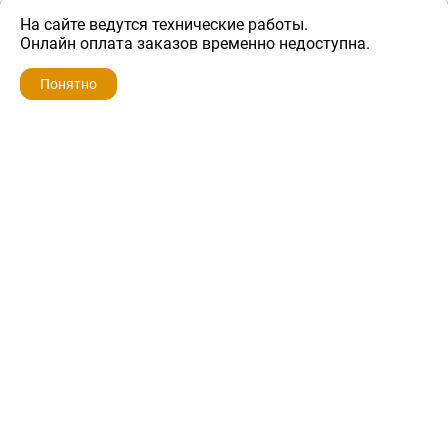
На сайте ведутся технические работы.
500 ₽
Онлайн оплата заказов временно недоступна.
Понятно
ZIP-PORTAL
КАТАЛОГИ
ПРОФИЛЬ
КОРЗИНА
ПОИСК
МЕНЮ
ZIP-PORTAL
Запчасти для бытовой техники
+7 928 280-34-98
info@zip-portal.ru
trade@service-krasnodar.ru
г.Краснодар, ул.9-го Мая, д.54
Каталоги
Бренды
Доставка
Ремонт