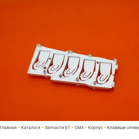
Главная
Каталоги
Запчасти БТ
СМА
Корпус
Клавиши сетев