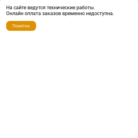
На сайте ведутся технические работы.
4 800 ₽
Онлайн оплата заказов временно недоступна.
Понятно
ZIP-PORTAL
КАТАЛОГИ
ПРОФИЛЬ
КОРЗИНА
ПОИСК
МЕНЮ
ZIP-PORTAL
Запчасти для бытовой техники
+7 928 280-34-98
info@zip-portal.ru
trade@service-krasnodar.ru
г.Краснодар, ул.9-го Мая, д.54
Каталоги
Бренды
Доставка
Ремонт