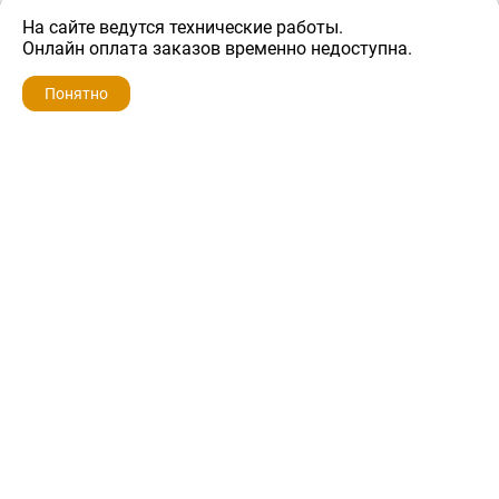
На сайте ведутся технические работы.
900 ₽
Онлайн оплата заказов временно недоступна.
Понятно
ZIP-PORTAL
КАТАЛОГИ
ПРОФИЛЬ
КОРЗИНА
ПОИСК
МЕНЮ
ZIP-PORTAL
Запчасти для бытовой техники
+7 928 280-34-98
info@zip-portal.ru
trade@service-krasnodar.ru
г.Краснодар, ул.9-го Мая, д.54
Каталоги
Бренды
Доставка
Ремонт