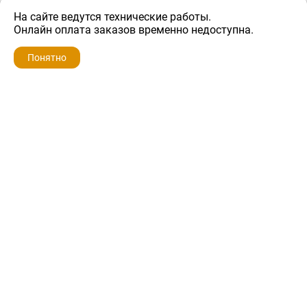
На сайте ведутся технические работы.
4 000 ₽
Онлайн оплата заказов временно недоступна.
Понятно
ZIP-PORTAL
КАТАЛОГИ
ПРОФИЛЬ
КОРЗИНА
ПОИСК
МЕНЮ
ZIP-PORTAL
Запчасти для бытовой техники
+7 928 280-34-98
info@zip-portal.ru
trade@service-krasnodar.ru
г.Краснодар, ул.9-го Мая, д.54
Каталоги
Бренды
Доставка
Ремонт