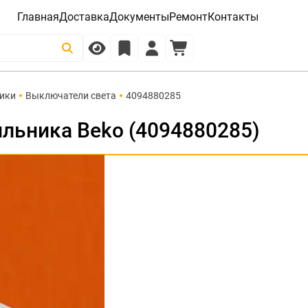
Главная
Доставка
Документы
Ремонт
Контакты
чики
Выключатели света
4094880285
льника Beko (4094880285)