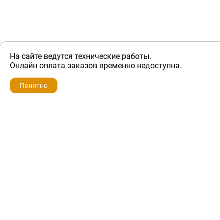
На сайте ведутся технические работы.
ZIP-PORTAL
Онлайн оплата заказов временно недоступна.
Запчасти для бытовой техники
Понятно
+7 928 280-34-98
info@zip-portal.ru
trade@service-krasnodar.ru
г.Краснодар, ул.9-го Мая, д.54
Каталоги
Бренды
Доставка
Ремонт
Контакты
Режим работы
Понедельник-пятница
с 9:00 до 19:00
Суббота: с 10:00 до 16:00
Воскресенье: выходной