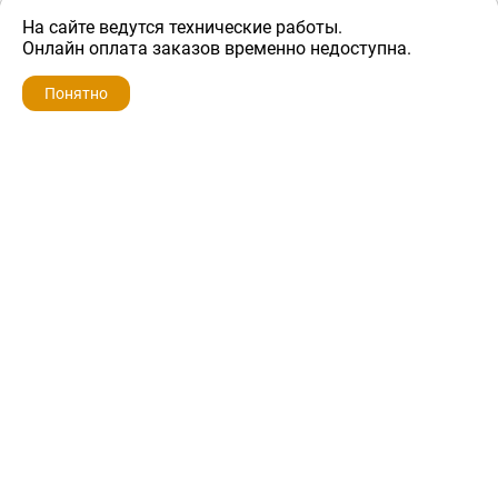
На сайте ведутся технические работы.
600 ₽
Онлайн оплата заказов временно недоступна.
Понятно
ZIP-PORTAL
КАТАЛОГИ
ПРОФИЛЬ
КОРЗИНА
ПОИСК
МЕНЮ
ZIP-PORTAL
Запчасти для бытовой техники
+7 928 280-34-98
info@zip-portal.ru
trade@service-krasnodar.ru
г.Краснодар, ул.9-го Мая, д.54
Каталоги
Бренды
Доставка
Ремонт