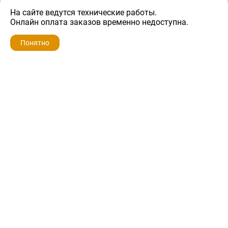
На сайте ведутся технические работы.
500 ₽
Онлайн оплата заказов временно недоступна.
Понятно
ZIP-PORTAL
КАТАЛОГИ
ПРОФИЛЬ
КОРЗИНА
ПОИСК
МЕНЮ
ZIP-PORTAL
Запчасти для бытовой техники
+7 928 280-34-98
info@zip-portal.ru
trade@service-krasnodar.ru
г.Краснодар, ул.9-го Мая, д.54
Каталоги
Бренды
Доставка
Ремонт