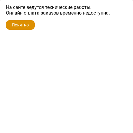
На сайте ведутся технические работы.
9 000 ₽
Онлайн оплата заказов временно недоступна.
Понятно
ZIP-PORTAL
КАТАЛОГИ
ПРОФИЛЬ
КОРЗИНА
ПОИСК
МЕНЮ
ZIP-PORTAL
Запчасти для бытовой техники
+7 928 280-34-98
info@zip-portal.ru
trade@service-krasnodar.ru
г.Краснодар, ул.9-го Мая, д.54
Каталоги
Бренды
Доставка
Ремонт