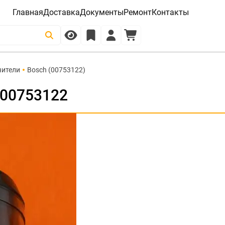
Главная
Доставка
Документы
Ремонт
Контакты
чители
Bosch (00753122)
 00753122