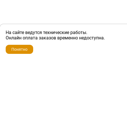
На сайте ведутся технические работы.
ZIP-PORTAL
Онлайн оплата заказов временно недоступна.
Запчасти для бытовой техники
Понятно
+7 928 280-34-98
info@zip-portal.ru
trade@service-krasnodar.ru
г.Краснодар, ул.9-го Мая, д.54
Каталоги
Бренды
Доставка
Ремонт
Контакты
Режим работы
Понедельник-пятница
с 9:00 до 19:00
Суббота: с 10:00 до 16:00
Воскресенье: выходной