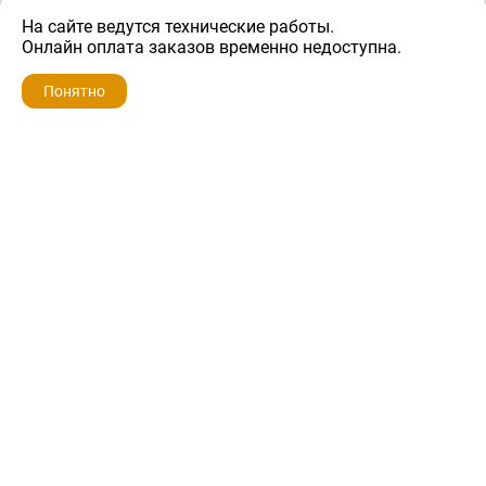
На сайте ведутся технические работы.
1 000 ₽
Онлайн оплата заказов временно недоступна.
Понятно
ZIP-PORTAL
КАТАЛОГИ
ПРОФИЛЬ
КОРЗИНА
ПОИСК
МЕНЮ
ZIP-PORTAL
Запчасти для бытовой техники
+7 928 280-34-98
info@zip-portal.ru
trade@service-krasnodar.ru
г.Краснодар, ул.9-го Мая, д.54
Каталоги
Бренды
Доставка
Ремонт