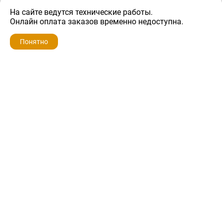
На сайте ведутся технические работы.
900 ₽
Онлайн оплата заказов временно недоступна.
Понятно
ZIP-PORTAL
КАТАЛОГИ
ПРОФИЛЬ
КОРЗИНА
ПОИСК
МЕНЮ
ZIP-PORTAL
Запчасти для бытовой техники
+7 928 280-34-98
info@zip-portal.ru
trade@service-krasnodar.ru
г.Краснодар, ул.9-го Мая, д.54
Каталоги
Бренды
Доставка
Ремонт