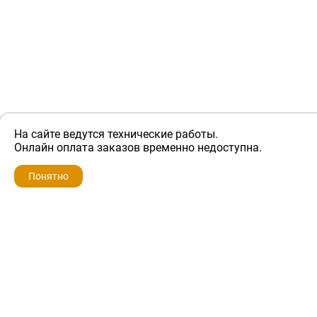
На сайте ведутся технические работы.
ZIP-PORTAL
Онлайн оплата заказов временно недоступна.
Запчасти для бытовой техники
Понятно
+7 928 280-34-98
info@zip-portal.ru
trade@service-krasnodar.ru
г.Краснодар, ул.9-го Мая, д.54
Каталоги
Бренды
Доставка
Ремонт
Контакты
Режим работы