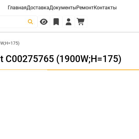
Главная
Доставка
Документы
Ремонт
Контакты
0W;H=175)
t C00275765 (1900W;H=175)