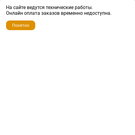
На сайте ведутся технические работы.
1 800 ₽
Онлайн оплата заказов временно недоступна.
Понятно
ZIP-PORTAL
КАТАЛОГИ
ПРОФИЛЬ
КОРЗИНА
ПОИСК
МЕНЮ
ZIP-PORTAL
Запчасти для бытовой техники
+7 928 280-34-98
info@zip-portal.ru
trade@service-krasnodar.ru
г.Краснодар, ул.9-го Мая, д.54
Каталоги
Бренды
Доставка
Ремонт