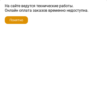
На сайте ведутся технические работы.
1 600 ₽
Онлайн оплата заказов временно недоступна.
Понятно
ZIP-PORTAL
КАТАЛОГИ
ПРОФИЛЬ
КОРЗИНА
ПОИСК
МЕНЮ
ZIP-PORTAL
Запчасти для бытовой техники
+7 928 280-34-98
info@zip-portal.ru
trade@service-krasnodar.ru
г.Краснодар, ул.9-го Мая, д.54
Каталоги
Бренды
Доставка
Ремонт