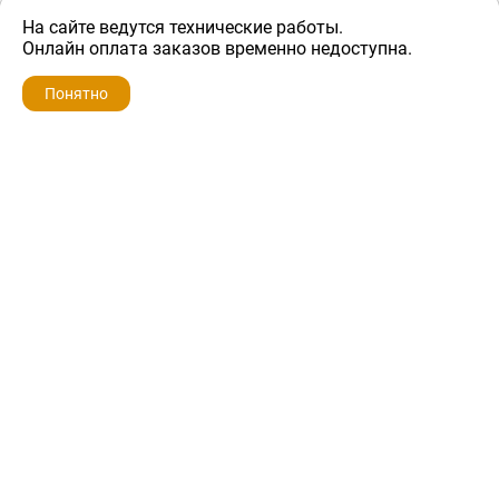
На сайте ведутся технические работы.
1 000 ₽
Онлайн оплата заказов временно недоступна.
Понятно
ZIP-PORTAL
КАТАЛОГИ
ПРОФИЛЬ
КОРЗИНА
ПОИСК
МЕНЮ
ZIP-PORTAL
Запчасти для бытовой техники
+7 928 280-34-98
info@zip-portal.ru
trade@service-krasnodar.ru
г.Краснодар, ул.9-го Мая, д.54
Каталоги
Бренды
Доставка
Ремонт