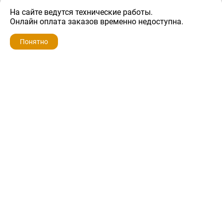
На сайте ведутся технические работы.
2 400 ₽
Онлайн оплата заказов временно недоступна.
Понятно
ZIP-PORTAL
КАТАЛОГИ
ПРОФИЛЬ
КОРЗИНА
ПОИСК
МЕНЮ
ZIP-PORTAL
Запчасти для бытовой техники
+7 928 280-34-98
info@zip-portal.ru
trade@service-krasnodar.ru
г.Краснодар, ул.9-го Мая, д.54
Каталоги
Бренды
Доставка
Ремонт