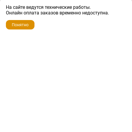
На сайте ведутся технические работы.
900 ₽
Онлайн оплата заказов временно недоступна.
Понятно
ZIP-PORTAL
КАТАЛОГИ
ПРОФИЛЬ
КОРЗИНА
ПОИСК
МЕНЮ
ZIP-PORTAL
Запчасти для бытовой техники
+7 928 280-34-98
info@zip-portal.ru
trade@service-krasnodar.ru
г.Краснодар, ул.9-го Мая, д.54
Каталоги
Бренды
Доставка
Ремонт