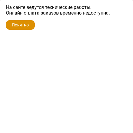
На сайте ведутся технические работы.
1 200 ₽
Онлайн оплата заказов временно недоступна.
Понятно
ZIP-PORTAL
КАТАЛОГИ
ПРОФИЛЬ
КОРЗИНА
ПОИСК
МЕНЮ
ZIP-PORTAL
Запчасти для бытовой техники
+7 928 280-34-98
info@zip-portal.ru
trade@service-krasnodar.ru
г.Краснодар, ул.9-го Мая, д.54
Каталоги
Бренды
Доставка
Ремонт