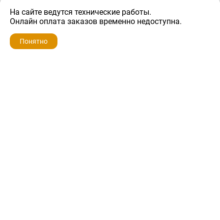
На сайте ведутся технические работы.
3 500 ₽
Онлайн оплата заказов временно недоступна.
Понятно
ZIP-PORTAL
КАТАЛОГИ
ПРОФИЛЬ
КОРЗИНА
ПОИСК
МЕНЮ
ZIP-PORTAL
Запчасти для бытовой техники
+7 928 280-34-98
info@zip-portal.ru
trade@service-krasnodar.ru
г.Краснодар, ул.9-го Мая, д.54
Каталоги
Бренды
Доставка
Ремонт