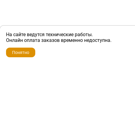
На сайте ведутся технические работы.
ZIP-PORTAL
Онлайн оплата заказов временно недоступна.
Запчасти для бытовой техники
Понятно
+7 928 280-34-98
info@zip-portal.ru
trade@service-krasnodar.ru
г.Краснодар, ул.9-го Мая, д.54
Каталоги
Бренды
Доставка
Ремонт
Контакты
Режим работы
Понедельник-пятница
с 9:00 до 19:00
Суббота: с 10:00 до 16:00
Воскресенье: выходной