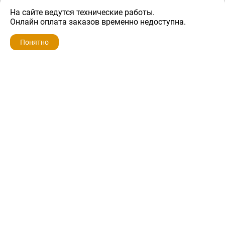
На сайте ведутся технические работы.
400 ₽
Онлайн оплата заказов временно недоступна.
Понятно
ZIP-PORTAL
КАТАЛОГИ
ПРОФИЛЬ
КОРЗИНА
ПОИСК
МЕНЮ
ZIP-PORTAL
Запчасти для бытовой техники
+7 928 280-34-98
info@zip-portal.ru
trade@service-krasnodar.ru
г.Краснодар, ул.9-го Мая, д.54
Каталоги
Бренды
Доставка
Ремонт