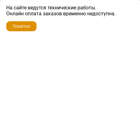
На сайте ведутся технические работы.
2 200 ₽
Онлайн оплата заказов временно недоступна.
Понятно
ZIP-PORTAL
КАТАЛОГИ
ПРОФИЛЬ
КОРЗИНА
ПОИСК
МЕНЮ
ZIP-PORTAL
Запчасти для бытовой техники
+7 928 280-34-98
info@zip-portal.ru
trade@service-krasnodar.ru
г.Краснодар, ул.9-го Мая, д.54
Каталоги
Бренды
Доставка
Ремонт