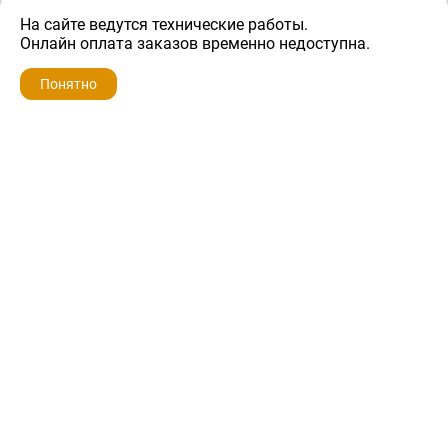
На сайте ведутся технические работы.
600 ₽
Онлайн оплата заказов временно недоступна.
Понятно
ZIP-PORTAL
КАТАЛОГИ
ПРОФИЛЬ
КОРЗИНА
ПОИСК
МЕНЮ
ZIP-PORTAL
Запчасти для бытовой техники
+7 928 280-34-98
info@zip-portal.ru
trade@service-krasnodar.ru
г.Краснодар, ул.9-го Мая, д.54
Каталоги
Бренды
Доставка
Ремонт