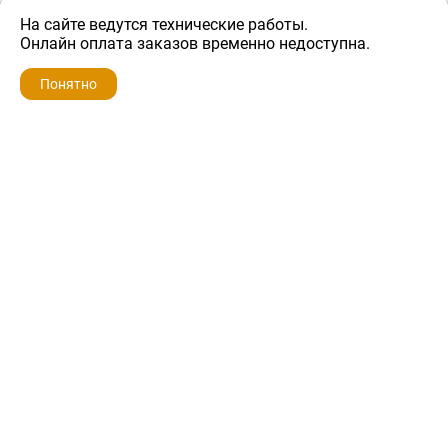
На сайте ведутся технические работы.
1 200 ₽
Онлайн оплата заказов временно недоступна.
Понятно
ZIP-PORTAL
КАТАЛОГИ
ПРОФИЛЬ
КОРЗИНА
ПОИСК
МЕНЮ
ZIP-PORTAL
Запчасти для бытовой техники
+7 928 280-34-98
info@zip-portal.ru
trade@service-krasnodar.ru
г.Краснодар, ул.9-го Мая, д.54
Каталоги
Бренды
Доставка
Ремонт