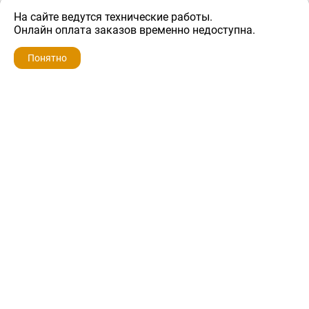
На сайте ведутся технические работы.
600 ₽
Онлайн оплата заказов временно недоступна.
Понятно
ZIP-PORTAL
КАТАЛОГИ
ПРОФИЛЬ
КОРЗИНА
ПОИСК
МЕНЮ
ZIP-PORTAL
Запчасти для бытовой техники
+7 928 280-34-98
info@zip-portal.ru
trade@service-krasnodar.ru
г.Краснодар, ул.9-го Мая, д.54
Каталоги
Бренды
Доставка
Ремонт