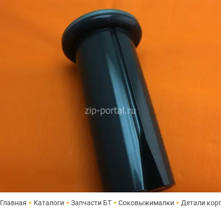
Главная
Каталоги
Запчасти БТ
Соковыжималки
Детали кор