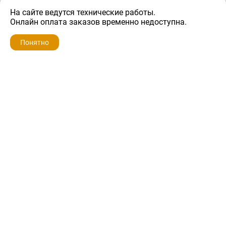
На сайте ведутся технические работы.
2 400 ₽
Онлайн оплата заказов временно недоступна.
Понятно
ZIP-PORTAL
КАТАЛОГИ
ПРОФИЛЬ
КОРЗИНА
ПОИСК
МЕНЮ
ZIP-PORTAL
Запчасти для бытовой техники
+7 928 280-34-98
info@zip-portal.ru
trade@service-krasnodar.ru
г.Краснодар, ул.9-го Мая, д.54
Каталоги
Бренды
Доставка
Ремонт