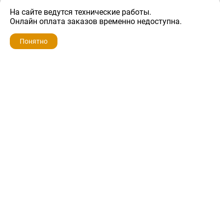
На сайте ведутся технические работы.
4 500 ₽
Онлайн оплата заказов временно недоступна.
Понятно
ZIP-PORTAL
КАТАЛОГИ
ПРОФИЛЬ
КОРЗИНА
ПОИСК
МЕНЮ
ZIP-PORTAL
Запчасти для бытовой техники
+7 928 280-34-98
info@zip-portal.ru
trade@service-krasnodar.ru
г.Краснодар, ул.9-го Мая, д.54
Каталоги
Бренды
Доставка
Ремонт