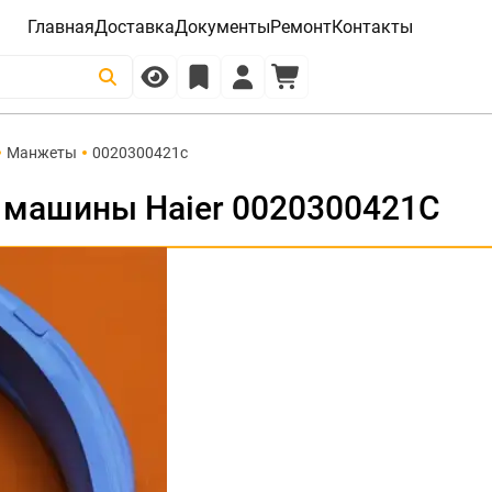
Главная
Доставка
Документы
Ремонт
Контакты
Манжеты
0020300421c
 машины Haier 0020300421C