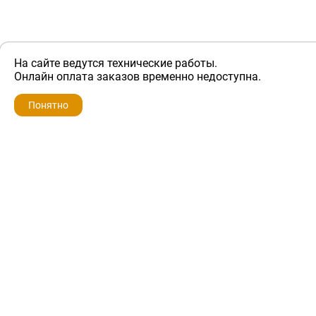
На сайте ведутся технические работы.
ZIP-PORTAL
Онлайн оплата заказов временно недоступна.
Запчасти для бытовой техники
Понятно
+7 928 280-34-98
info@zip-portal.ru
trade@service-krasnodar.ru
г.Краснодар, ул.9-го Мая, д.54
Каталоги
Бренды
Доставка
Ремонт
Контакты
Режим работы
Понедельник-пятница
с 9:00 до 19:00
Суббота: с 10:00 до 16:00
Воскресенье: выходной
Политика конфиденциальности