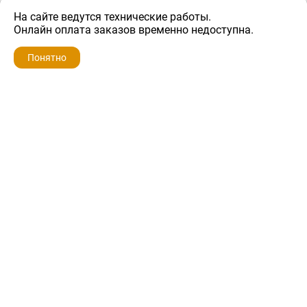
На сайте ведутся технические работы.
3 200 ₽
Онлайн оплата заказов временно недоступна.
Понятно
ZIP-PORTAL
КАТАЛОГИ
ПРОФИЛЬ
КОРЗИНА
ПОИСК
МЕНЮ
ZIP-PORTAL
Запчасти для бытовой техники
+7 928 280-34-98
info@zip-portal.ru
trade@service-krasnodar.ru
г.Краснодар, ул.9-го Мая, д.54
Каталоги
Бренды
Доставка
Ремонт