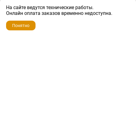
На сайте ведутся технические работы.
1 200 ₽
Онлайн оплата заказов временно недоступна.
Понятно
ZIP-PORTAL
КАТАЛОГИ
ПРОФИЛЬ
КОРЗИНА
ПОИСК
МЕНЮ
ZIP-PORTAL
Запчасти для бытовой техники
+7 928 280-34-98
info@zip-portal.ru
trade@service-krasnodar.ru
г.Краснодар, ул.9-го Мая, д.54
Каталоги
Бренды
Доставка
Ремонт