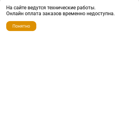
На сайте ведутся технические работы.
900 ₽
Онлайн оплата заказов временно недоступна.
Понятно
ZIP-PORTAL
КАТАЛОГИ
ПРОФИЛЬ
КОРЗИНА
ПОИСК
МЕНЮ
ZIP-PORTAL
Запчасти для бытовой техники
+7 928 280-34-98
info@zip-portal.ru
trade@service-krasnodar.ru
г.Краснодар, ул.9-го Мая, д.54
Каталоги
Бренды
Доставка
Ремонт