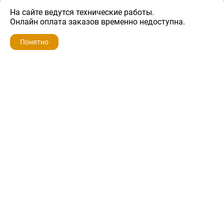
На сайте ведутся технические работы.
500 ₽
Онлайн оплата заказов временно недоступна.
Понятно
ZIP-PORTAL
КАТАЛОГИ
ПРОФИЛЬ
КОРЗИНА
ПОИСК
МЕНЮ
ZIP-PORTAL
Запчасти для бытовой техники
+7 928 280-34-98
info@zip-portal.ru
trade@service-krasnodar.ru
г.Краснодар, ул.9-го Мая, д.54
Каталоги
Бренды
Доставка
Ремонт