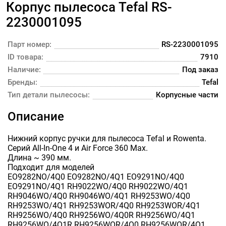
Корпус пылесоса Tefal RS-
2230001095
Парт номер:
RS-2230001095
ID товара:
7910
Наличие:
Под заказ
Бренды:
Tefal
Тип детали пылесосы:
Корпусные части
Описание
Нижний корпус ручки для пылесоса Tefal и Rowenta. 
Серий All-In-One 4 и Air Force 360 Max.

Длина ~ 390 мм.

Подходит для моделей

EO9282NO/4Q0 EO9282NO/4Q1 EO9291NO/4Q0 
EO9291NO/4Q1 RH9022WO/4Q0 RH9022WO/4Q1 
RH9046WO/4Q0 RH9046WO/4Q1 RH9253WO/4Q0 
RH9253WO/4Q1 RH9253WOR/4Q0 RH9253WOR/4Q1 
RH9256WO/4Q0 RH9256WO/4Q0R RH9256WO/4Q1 
RH9256WO/4Q1R RH9256WOR/4Q0 RH9256WOR/4Q1 