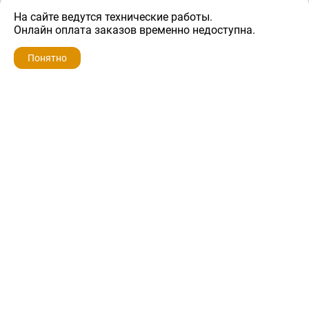
На сайте ведутся технические работы.
2 500 ₽
Онлайн оплата заказов временно недоступна.
Понятно
ZIP-PORTAL
КАТАЛОГИ
ПРОФИЛЬ
КОРЗИНА
ПОИСК
МЕНЮ
ZIP-PORTAL
Запчасти для бытовой техники
+7 928 280-34-98
info@zip-portal.ru
trade@service-krasnodar.ru
г.Краснодар, ул.9-го Мая, д.54
Каталоги
Бренды
Доставка
Ремонт