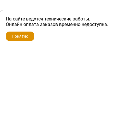
На сайте ведутся технические работы.
ZIP-PORTAL
Онлайн оплата заказов временно недоступна.
Запчасти для бытовой техники
Понятно
+7 928 280-34-98
info@zip-portal.ru
trade@service-krasnodar.ru
г.Краснодар, ул.9-го Мая, д.54
Каталоги
Бренды
Доставка
Ремонт
Контакты
Режим работы
Понедельник-пятница
с 9:00 до 19:00
Суббота: с 10:00 до 16:00
Воскресенье: выходной
Политика конфиденциальности
Обмен и возврат
Условия предоставления гарантии