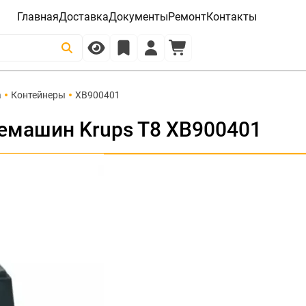
Главная
Доставка
Документы
Ремонт
Контакты
а
Контейнеры
XB900401
емашин Krups T8 XB900401