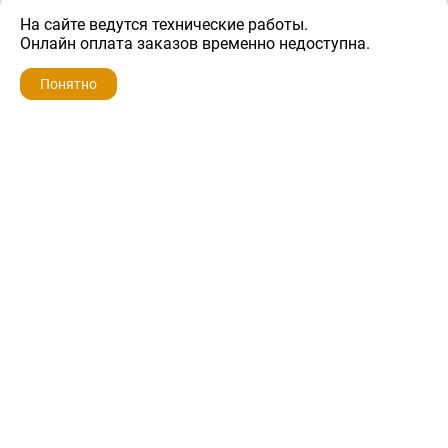
На сайте ведутся технические работы.
1 200 ₽
Онлайн оплата заказов временно недоступна.
Понятно
ZIP-PORTAL
КАТАЛОГИ
ПРОФИЛЬ
КОРЗИНА
ПОИСК
МЕНЮ
ZIP-PORTAL
Запчасти для бытовой техники
+7 928 280-34-98
info@zip-portal.ru
trade@service-krasnodar.ru
г.Краснодар, ул.9-го Мая, д.54
Каталоги
Бренды
Доставка
Ремонт