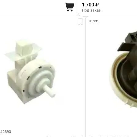
1 700 ₽
Под заказ
ID 931
042893