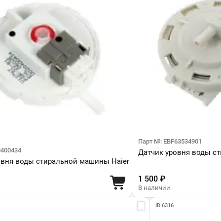
Парт №: EBF63534901
0400434
Датчик уровня воды с
овня воды стиральной машины Haier
1 500 ₽
В наличии
ID 6316