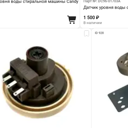
ровня воды стиральной машины Candy
Парт №: DC96-01703A
Датчик уровня воды
1 500 ₽
В наличии
ID 928