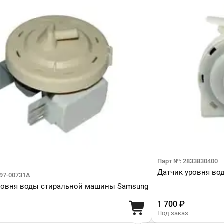
Парт №: 2833830400
Датчик уровня во
97-00731A
ровня воды стиральной машины Samsung
1 700 ₽
Под заказ