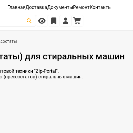
Главная
Доставка
Документы
Ремонт
Контакты
ссостаты
статы) для стиральных машин
овой техники "Zip-Portal".
ы (прессостатов) стиральных машин.