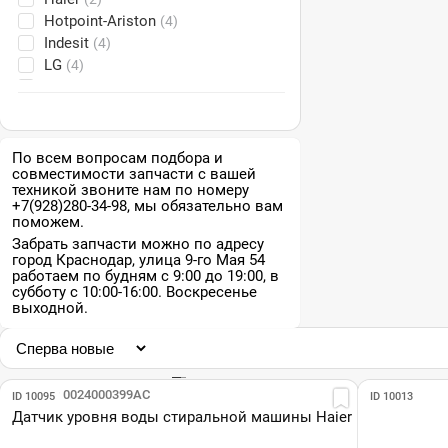
Hotpoint-Ariston
(4)
Indesit
(4)
LG
(4)
Samsung
(4)
Siemens
(1)
Vestel
(1)
По всем вопросам подбора и
совместимости запчасти с вашей
техникой звоните нам по номеру
+7(928)280-34-98, мы обязательно вам
поможем.
Забрать запчасти можно по адресу
город Краснодар, улица 9-го Мая 54
работаем по будням с 9:00 до 19:00, в
субботу с 10:00-16:00. Воскресенье
выходной.
Парт №: 0024000399AC
ID 10095
ID 10013
Датчик уровня воды стиральной машины Haier