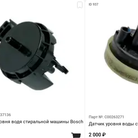
ID 937
637136
Парт №: C00263271
ровня водя стиральной машины Bosch
Датчик уровня воды с
2 000 ₽