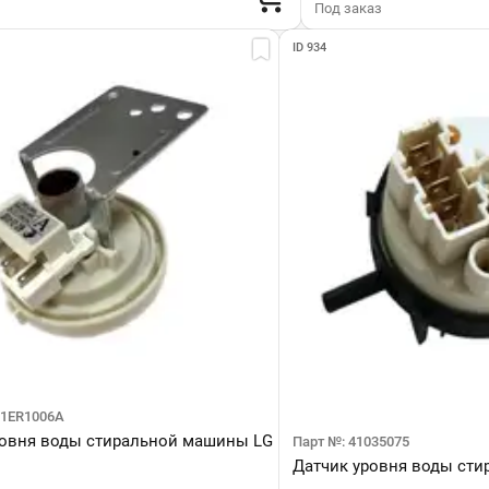
Под заказ
ID 934
01ER1006A
ровня воды стиральной машины LG
Парт №: 41035075
Датчик уровня воды ст