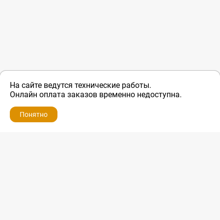
На сайте ведутся технические работы.
Онлайн оплата заказов временно недоступна.
Понятно
ZIP-PORTAL
КАТАЛОГИ
ПРОФИЛЬ
КОРЗИНА
ПОИСК
МЕНЮ
ZIP-PORTAL
Запчасти для бытовой техники
+7 928 280-34-98
info@zip-portal.ru
trade@service-krasnodar.ru
г.Краснодар, ул.9-го Мая, д.54
Каталоги