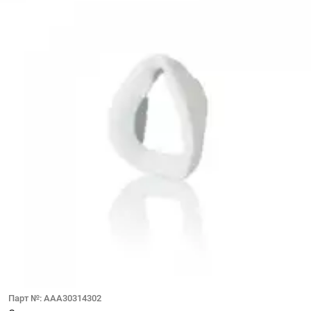
Парт №: AAA30314302