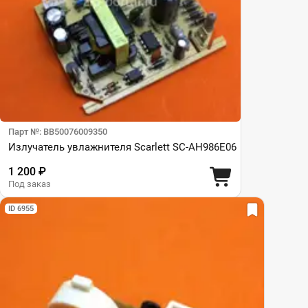
Парт №: BB50076009350
Излучатель увлажнителя Scarlett SC-AH986E06
1 200 ₽
Под заказ
ID 6955