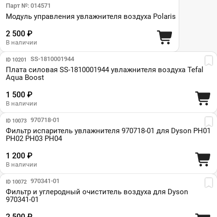
Парт №: 014571
Модуль управления увлажнителя воздуха Polaris
2 500 ₽
В наличии
Парт №: SS-1810001944
ID 10201
Плата силовая SS-1810001944 увлажнителя воздуха Tefal
Aqua Boost
1 500 ₽
В наличии
Парт №: 970718-01
ID 10073
Фильтр испаритель увлажнителя 970718-01 для Dyson PH01
PH02 PH03 PH04
1 200 ₽
В наличии
Парт №: 970341-01
ID 10072
Фильтр и углеродный очиститель воздуха для Dyson
970341-01
2 500 ₽