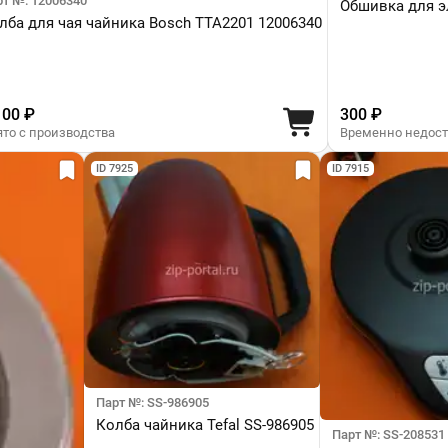
рт №: 12006340
Обшивка для э
лба для чая чайника Bosch TTA2201 12006340
100 ₽
300 ₽
ято с производства
Временно недос
ID 7925
ID 7915
Парт №: SS-986905
Колба чайника Tefal SS-986905
Парт №: SS-208531