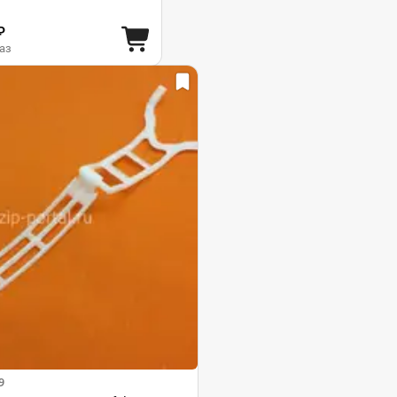
₽
аз
9