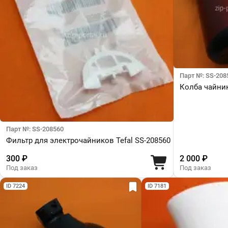
Парт №: SS-208
Колба чайник
Парт №: SS-208560
Фильтр для электрочайников Tefal SS-208560
300 ₽
2 000 ₽
Под заказ
Под заказ
ID 7224
ID 7181