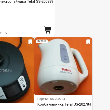
лектрочайника Tefal SS-200389
тупно
ID 7912
Парт №: SS-202784
Колба чайника Tefal SS-202784