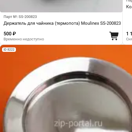
Па
Ко
Парт №: SS-200823
Держатель для чайника (термопота) Moulinex SS-200823
500 ₽
1 
Временно недоступно
Сн
ID 8222