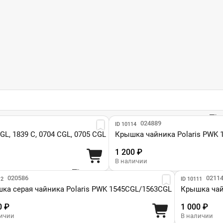
Парт №: 024889
ID 10114
L, 1839 C, 0704 CGL, 0705 CGL
Крышка чайника Polaris PWK 
1 200 ₽
В наличии
№: 020586
Парт №: 0211
12
ID 10111
ка серая чайника Polaris PWK 1545CGL/1563CGL
Крышка чайн
0 ₽
1 000 ₽
личии
В наличии