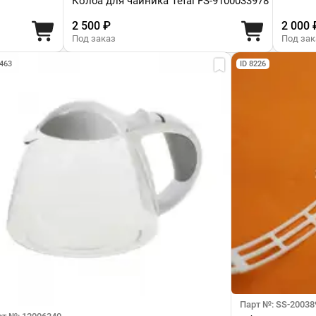
Колба для чайника Tefal FS-9100033978
2 500 ₽
2 000 
Под заказ
Под зак
8463
ID 8226
Парт №: SS-20038