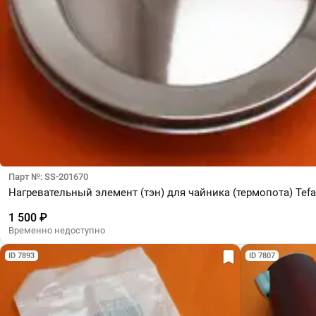
Парт №: SS-201670
Нагревательный элемент (тэн) для чайника (термопота) Tefa
1 500 ₽
Временно недоступно
ID 7893
ID 7807