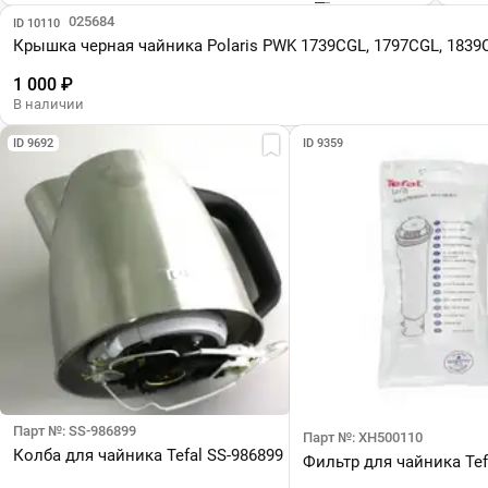
Парт №: 025684
ID 10110
Крышка черная чайника Polaris PWK 1739CGL, 1797CGL, 1839
1 000 ₽
В наличии
ID 9692
ID 9359
Парт №: SS-986899
Парт №: XH500110
Колба для чайника Tefal SS-986899
Фильтр для чайника Tef