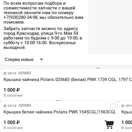
По всем вопросам подбора и
совместимости запчасти с вашей
техникой звоните нам по номеру
+7(928)280-34-98, мы обязательно вам
поможем.
Забрать запчасти можно по адресу
город Краснодар, улица 9-го Мая 54
работаем по будням с 9:00 до 19:00, в
субботу с 10:00-16:00. Воскресенье
выходной.
Парт №: 025683
ID 10115
Крышка чайника Polaris 025683 (Белая) PWK 1739 CGL, 1797 CG
1 000 ₽
В наличии
Парт №: 020585
Парт 
ID 10113
ID 101
Крышка белая чайника Polaris PWK 1545CGL/1563CGL
Крыш
1 000 ₽
1 00
В наличии
В на