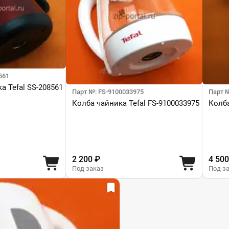
561
а Tefal SS-208561
Парт №: FS-9100033975
Парт №
Колба чайника Tefal FS-9100033975
Колба
2 200 ₽
4 500
Под заказ
Под з