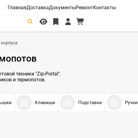
Главная
Доставка
Документы
Ремонт
Контакты
 корпуса
рмопотов
овой техники "Zip-Portal".
ников и термопотов.
ышки
Клавиши
Подставки
Ручки