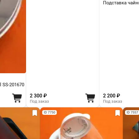
Подставка чайни
l SS-201670
2 300 ₽
2 200 ₽
Под заказ
Под заказ
ID 7750
ID 7557