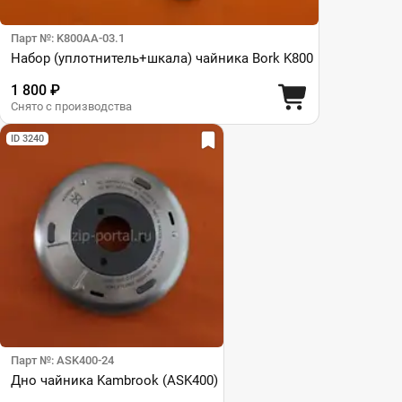
Парт №: K800AA-03.1
Набор (уплотнитель+шкала) чайника Bork K800
1 800 ₽
Снято с производства
ID 3240
Парт №: ASK400-24
Дно чайника Kambrook (ASK400)