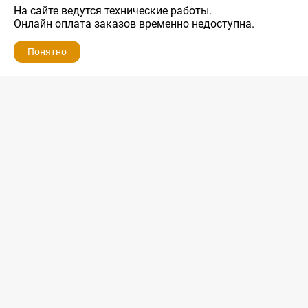
На сайте ведутся технические работы.
Онлайн оплата заказов временно недоступна.
Понятно
ZIP-PORTAL
КАТАЛОГИ
ПРОФИЛЬ
КОРЗИНА
ПОИСК
МЕНЮ
ZIP-PORTAL
Запчасти для бытовой техники
+7 928 280-34-98
info@zip-portal.ru
trade@service-krasnodar.ru
г.Краснодар, ул.9-го Мая, д.54
Каталоги
Бренды
Доставка
Ремонт
Контакты
Режим работы
Понедельник-пятница
с 9:00 до 19:00
Суббота: с 10:00 до 16:00
Воскресенье: выходной