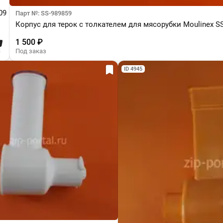
09
Парт №: SS-989859
Корпус для терок с толкателем для мясорубки Moulinex S
1 500 ₽
Под заказ
ID 4945