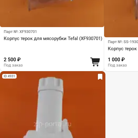
Парт №: XF930701
Корпус терок для мясорубки Tefal (XF930701)
Парт №: SS-193
Корпус терок 
2 500 ₽
1 000 ₽
Под заказ
Под заказ
ID 4931