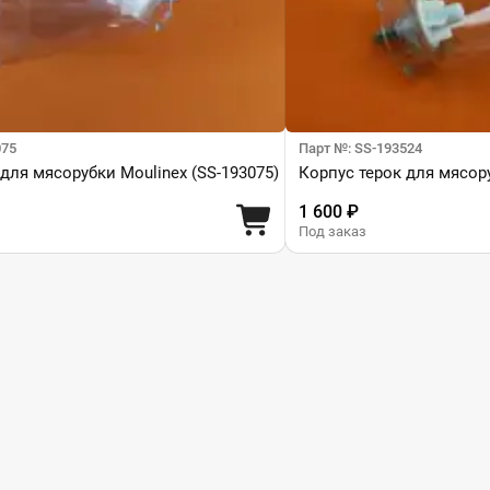
075
Парт №: SS-193524
для мясорубки Moulinex (SS-193075)
Корпус терок для мясору
1 600 ₽
Под заказ