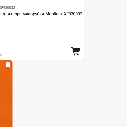
XF930032
 для пюре мясорубки Moulinex XF930032
аз