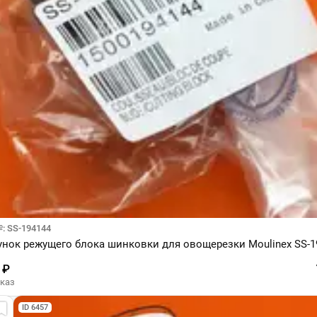
: SS-194144
нок режущего блока шинковки для овощерезки Moulinex SS-1
 ₽
аказ
ID 6457