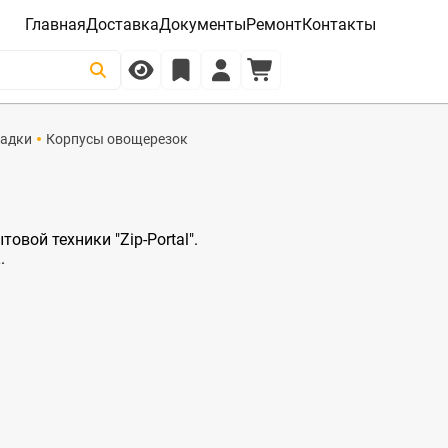
Главная
Доставка
Документы
Ремонт
Контакты
адки
Корпусы овощерезок
овой техники "Zip-Portal".
.