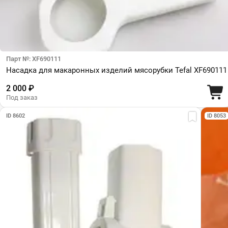
Парт №: XF690111
Насадка для макаронных изделий мясорубки Tefal XF690111
2 000 ₽
Под заказ
ID 8602
ID 8053