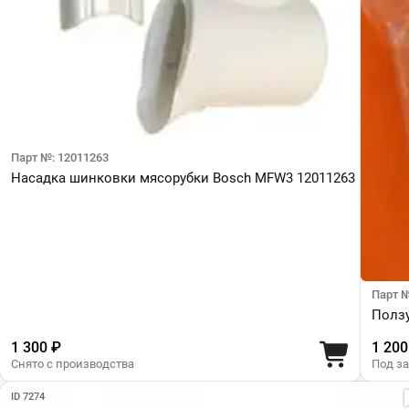
Парт №: 12011263
Насадка шинковки мясорубки Bosch MFW3 12011263
Парт №
Ползу
1 300 ₽
1 200
Снято с производства
Под з
ID 7274