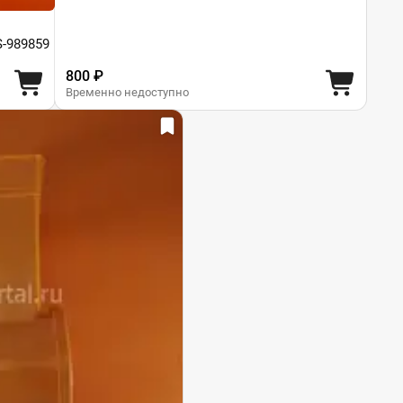
S-989859
800 ₽
Временно недоступно