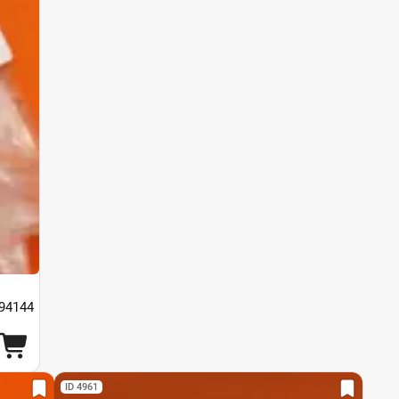
94144
ID 4961