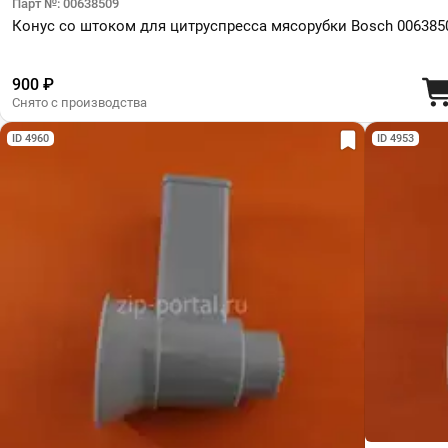
Парт №: 00638509
Конус со штоком для цитруспресса мясорубки Bosch 006385
900 ₽
Снято с производства
ID 4960
ID 4953