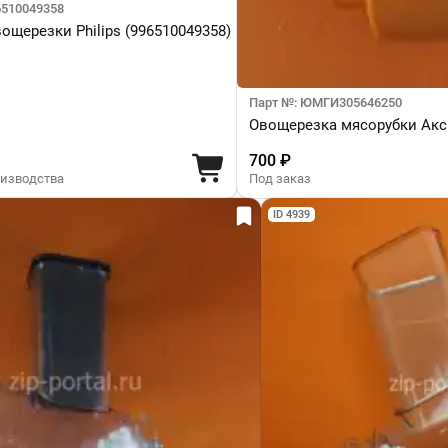
6510049358
ощерезки Philips (996510049358)
Парт №: ЮМГИ305646250
Овощерезка мясорубки Акс
700 ₽
оизводства
Под заказ
ID 4939