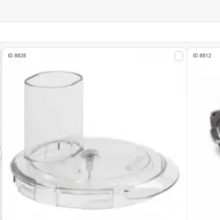
ID 8828
ID 8812