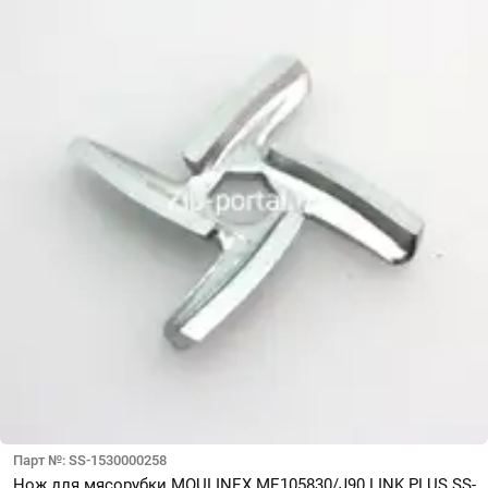
Парт №: SS-1530000258
Нож для мясорубки MOULINEX ME105830/J90 LINK PLUS SS-