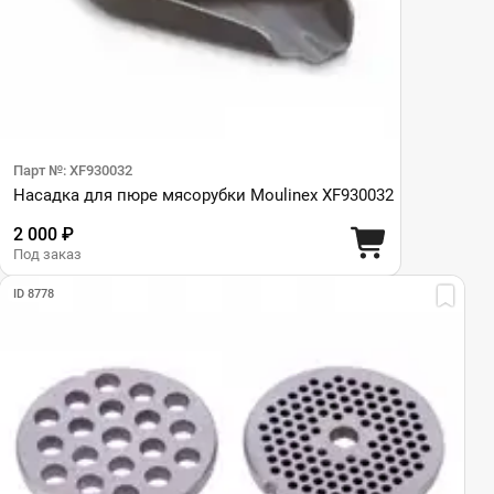
Парт №: XF930032
Насадка для пюре мясорубки Moulinex XF930032
2 000 ₽
Под заказ
ID 8778