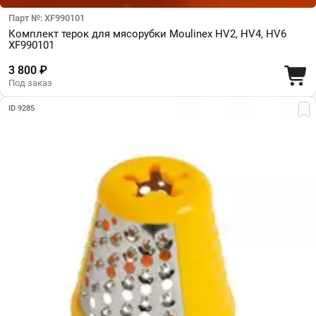
Парт №: XF990101
Комплект терок для мясорубки Moulinex HV2, HV4, HV6
XF990101
3 800 ₽
Под заказ
ID 9285