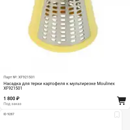
Парт №: XF921501
Насадка для терки картофеля к мультирезке Moulinex
XF921501
1 800 ₽
Под заказ
ID 9287