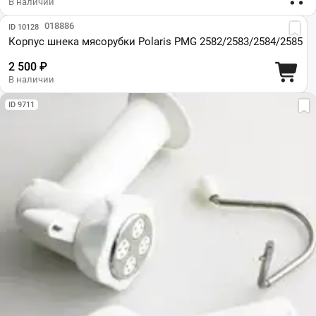
В наличии
Парт №: 018886
ID 10128
Корпус шнека мясорубки Polaris PMG 2582/2583/2584/2585
2 500 ₽
В наличии
ID 9711