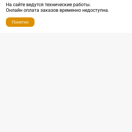
На сайте ведутся технические работы.
Онлайн оплата заказов временно недоступна.
Понятно
ZIP-PORTAL
КАТАЛОГИ
ПРОФИЛЬ
КОРЗИНА
ПОИСК
МЕНЮ
ZIP-PORTAL
Запчасти для бытовой техники
+7 928 280-34-98
info@zip-portal.ru
trade@service-krasnodar.ru
г.Краснодар, ул.9-го Мая, д.54
Каталоги
Бренды
Доставка
Ремонт
Контакты
Режим работы
Понедельник-пятница
с 9:00 до 19:00
Суббота: с 10:00 до 16:00
Воскресенье: выходной