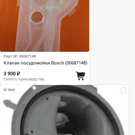
Парт №: 00687148
Клапан посудомойки Bosch (00687148)
3 900 ₽
Снято с производства
ID 3043