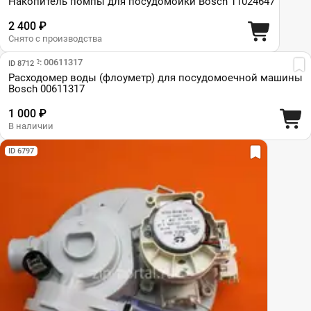
Накопитель помпы для посудомойки Bosch 11024647
2 400 ₽
Снято с производства
Парт №: 00611317
ID 8712
Расходомер воды (флоуметр) для посудомоечной машины
Bosch 00611317
1 000 ₽
В наличии
ID 6797